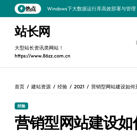
跳
热点
Windows下大数据运行库高效部署与管理
转
到
5G赋能电商运营，引领移动互联新变革
内
站长网
容
容器化+K8s编排：视觉系统高效部署新范
5G驱动通信革新，融合资源新标杆
大型站长资讯类网站！
https://www.86zz.com.cn
5G引领新时代，中国科技领跑全球
容器化多媒体服务架构优化实践
5G驱动通讯革新，客户端开发迈入移动
首页
建站资源
经验
2021
营销型网站建设如何
容器化部署与编排优化：构建高效科技架
经验
5G赋能，iOS通讯提速新时代
营销型网站建设如
Windows前端开发环境高效搭建与运行库