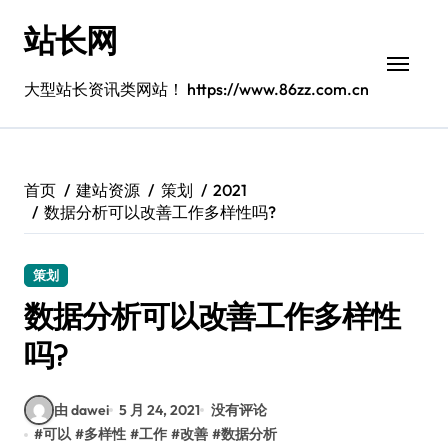
跳
站长网
转
到
内
大型站长资讯类网站！ https://www.86zz.com.cn
容
首页
建站资源
策划
2021
数据分析可以改善工作多样性吗?
策划
数据分析可以改善工作多样性
吗?
由 dawei
5 月 24, 2021
没有评论
#
可以
#
多样性
#
工作
#
改善
#
数据分析