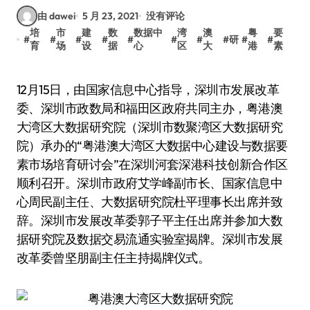
由 dawei
5 月 23, 2021
没有评论
培
市
建
数
数据中
湾
澳
粤
要
#
#
#
#
#
#
#
#
研
#
#
育
场
设
据
心
区
大
港
素
12月15日，由国家信息中心指导，深圳市发展改革
委、深圳市政数局和福田区政府共同主办，粤港澳
大湾区大数据研究院（深圳市数聚湾区大数据研究
院）承办的“粤港澳大湾区大数据中心建设与数据要
素市场培育研讨会”在深圳河套深港科技创新合作区
顺利召开。深圳市政府艾学峰副市长、国家信息中
心周民副主任、大数据研究院杜平理事长出席并致
辞。深圳市发展改革委郭子平主任出席并参加大数
据研究院及数据交易流通实验室揭牌。深圳市发展
改革委曾坚朋副主任主持揭牌仪式。