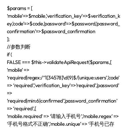
$params = [
‘mobile’=>$mobile,’verification_key’=>$verification_k
ey,’code’=>$code,’password’=>$password,’password_
confirmation’=>$password_confirmation
];
//参数判断
if (
FALSE === $this->validateApiRequest($params,[
‘mobile’ =>
‘required|regex:/^1[34578]\d{9}$/|unique:users’,’code’
=> ‘required’,’verification_key’=>’required’,’password’
=>
‘required|min:6|confirmed’,’password_confirmation’
=> ‘required’,[
‘mobile.required’ => ‘请输入手机号’,’mobile.regex’ =>
‘手机号格式不正确’,’mobile.unique’ => ‘手机号已存