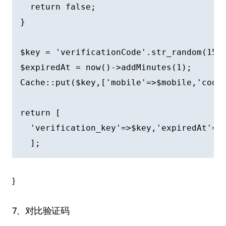
  return false;

}

$key = 'verificationCode'.str_random(15);
$expiredAt = now()->addMinutes(1);

Cache::put($key,['mobile'=>$mobile,'code'
return [

  'verification_key'=>$key,'expiredAt'=>$
  ];
}
7、对比验证码