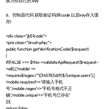
换为你自己的 key
6、控制器代码 获取验证码(将code 以及key存入缓
存)
<div class=”jb51code”>
<pre class=”brush:php;”>
public function getVerificationCode($request)
{
if(FALSE === $this->validateApiRequest($request-
>all(),[‘mobile’ =>
‘required|regex:/^1[34578]\d{9}$/|unique:users’],[
‘mobile.required’=>’请输入手机
号’,’mobile.regex’=>’手机号格式不正
确’,’mobile.unique’=>’手机号已存在’
])){
return false;