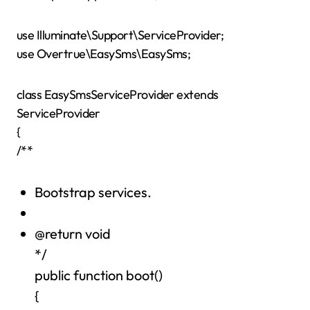
use Illuminate\Support\ServiceProvider;
use Overtrue\EasySms\EasySms;
class EasySmsServiceProvider extends
ServiceProvider
{
/**
Bootstrap services.
@return void
*/
public function boot()
{