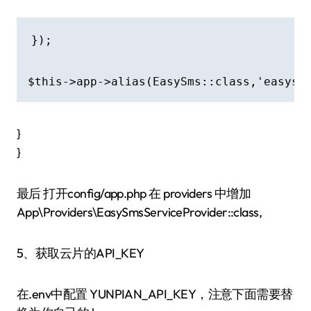
});

$this->app->alias(EasySms::class,'easysm
}
}
最后 打开config/app.php 在 providers 中增加
App\Providers\EasySmsServiceProvider::class,
5、获取云片的API_KEY
在.env中配置 YUNPIAN_API_KEY，注意下面需要替