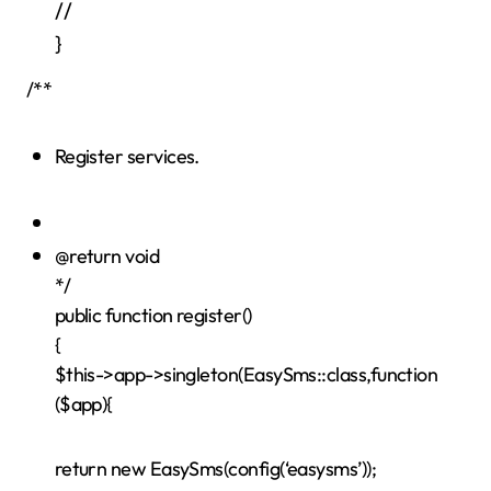
//
}
/**
Register services.
@return void
*/
public function register()
{
$this->app->singleton(EasySms::class,function
($app){
return new EasySms(config(‘easysms’));