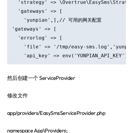
  'strategy' => \Overtrue\EasySms\Stra
  'gateways' => [

    'yunpian',],// 可用的网关配置

'gateways' => [

  'errorlog' => [

    'file' => '/tmp/easy-sms.log','yunpia
    'api_key' => env('YUNPIAN_API_KEY'),
然后创建一个 ServiceProvider
修改文件
app/providers/EasySmsServiceProvider.php
namespace App\Providers;