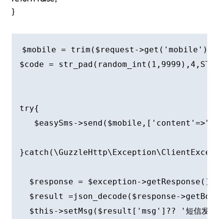
}
$mobile = trim($request->get('mobile'));

$code = str_pad(random_int(1,9999),4,STR_
try{

   $easySms->send($mobile,['content
}catch(\GuzzleHttp\Exception\ClientExcept
  $response = $exception->getResponse();

  $result =json_decode($response->getBody
  $this->setMsg($result['msg']?? '短信发送