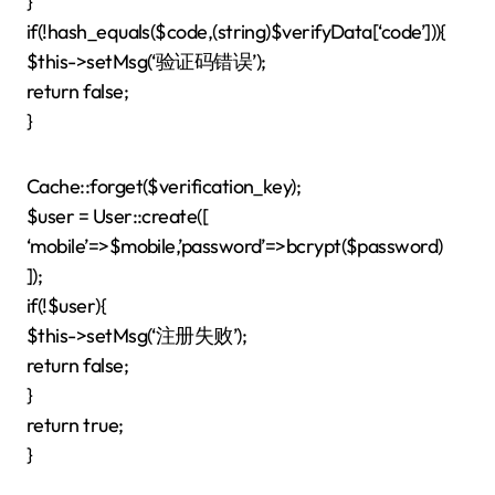
}
if(!hash_equals($code,(string)$verifyData[‘code’])){
$this->setMsg(‘验证码错误’);
return false;
}
Cache::forget($verification_key);
$user = User::create([
‘mobile’=>$mobile,’password’=>bcrypt($password)
]);
if(!$user){
$this->setMsg(‘注册失败’);
return false;
}
return true;
}