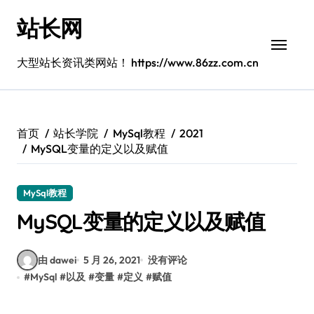
跳
站长网
转
到
内
大型站长资讯类网站！ https://www.86zz.com.cn
容
首页
站长学院
MySql教程
2021
MySQL变量的定义以及赋值
MySql教程
MySQL变量的定义以及赋值
由 dawei
5 月 26, 2021
没有评论
#
MySql
#
以及
#
变量
#
定义
#
赋值