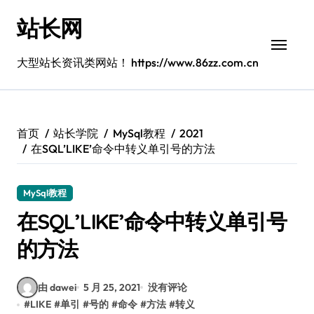
跳
站长网
转
到
内
大型站长资讯类网站！ https://www.86zz.com.cn
容
首页
站长学院
MySql教程
2021
在SQL’LIKE’命令中转义单引号的方法
MySql教程
在SQL’LIKE’命令中转义单引号
的方法
由 dawei
5 月 25, 2021
没有评论
#
LIKE
#
单引
#
号的
#
命令
#
方法
#
转义