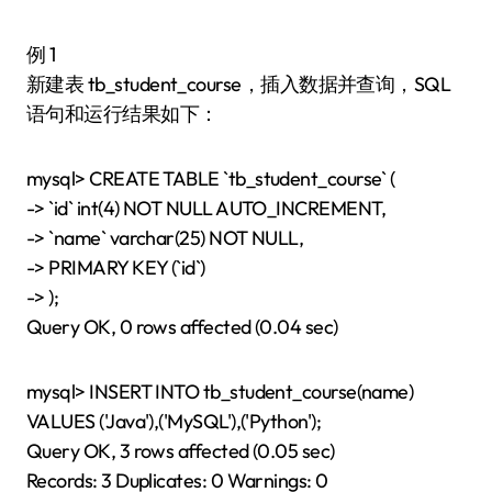
例 1
新建表 tb_student_course，插入数据并查询，SQL
语句和运行结果如下：
mysql> CREATE TABLE `tb_student_course` (
-> `id` int(4) NOT NULL AUTO_INCREMENT,
-> `name` varchar(25) NOT NULL,
-> PRIMARY KEY (`id`)
-> );
Query OK, 0 rows affected (0.04 sec)
mysql> INSERT INTO tb_student_course(name)
VALUES ('Java'),('MySQL'),('Python');
Query OK, 3 rows affected (0.05 sec)
Records: 3 Duplicates: 0 Warnings: 0