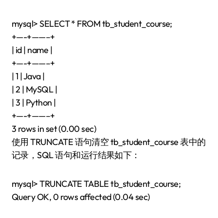
mysql> SELECT * FROM tb_student_course;
+—-+——–+
| id | name |
+—-+——–+
| 1 | Java |
| 2 | MySQL |
| 3 | Python |
+—-+——–+
3 rows in set (0.00 sec)
使用 TRUNCATE 语句清空 tb_student_course 表中的
记录，SQL 语句和运行结果如下：
mysql> TRUNCATE TABLE tb_student_course;
Query OK, 0 rows affected (0.04 sec)