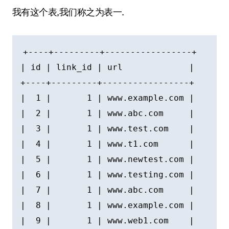
我有这个表,我们称之为表一.
+----+---------+-----------------+

| id | link_id | url             |

+----+---------+-----------------+

|  1 |       1 | www.example.com |

|  2 |       1 | www.abc.com     |

|  3 |       1 | www.test.com    |

|  4 |       1 | www.t1.com      |

|  5 |       1 | www.newtest.com |

|  6 |       1 | www.testing.com |

|  7 |       1 | www.abc.com     |

|  8 |       1 | www.example.com |

|  9 |       1 | www.web1.com    |
