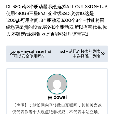
DL 380p有8个驱动器,我会选择ALL OUT SSD SETUP,
使用480GB三星843T企业级SSD.突袭10.这是
1200gb可用空间. 8个驱动器,1600个8个 – 性能将围
绕您更昂贵的设置.买9-10个驱动器,所以有替代品,你
去.不确定raid控制器是否能够处理该带宽;)
文
php – mysql_insert_id
sql – 从已连接表的列表
可以安全使用吗？
中选择唯一列名
章
导
航
由
dawei
【声明】：站长网内容转载自互联网，其相关言论
仅代表作者个人观点绝非权威，不代表本站立场。