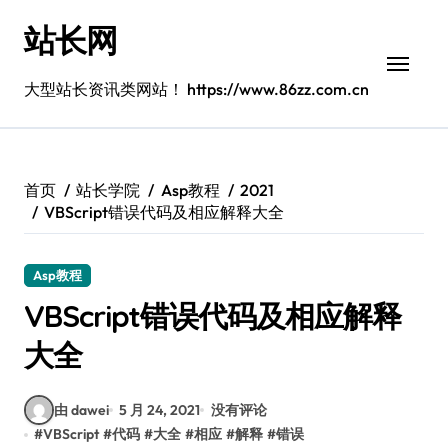
跳
站长网
转
到
内
大型站长资讯类网站！ https://www.86zz.com.cn
容
首页
站长学院
Asp教程
2021
VBScript错误代码及相应解释大全
Asp教程
VBScript错误代码及相应解释
大全
由 dawei
5 月 24, 2021
没有评论
#
VBScript
#
代码
#
大全
#
相应
#
解释
#
错误