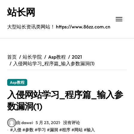
跳
站长网
转
到
内
大型站长资讯类网站！ https://www.86zz.com.cn
容
首页
站长学院
Asp教程
2021
入侵网站学习_程序篇_输入参数漏洞(1)
Asp教程
入侵网站学习_程序篇_输入参
数漏洞(1)
由 dawei
5 月 23, 2021
没有评论
#
入侵
#
参数
#
学习
#
漏洞
#
程序
#
网站
#
输入