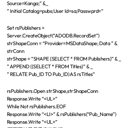
Source=Kanga;” &_
” Initial Catalog=pubs;User Id=sa;Passwprd=”
Set rsPublishers =
Server.CreateObject(“ADODB.RecordSet”)
strShapeConn = “Provider=MSDataShape; Data ” &
strConn
strShape = “SHAPE {SELECT * FROM Publishers}” & _
” APPEND ({SELECT * FROM Titles}” & _
” RELATE Pub_ID TO Pub_ID) AS rsTitles”
rsPublishers.Open strShape,strShapeConn
Response.Write “<UL>”
While Not rsPublishers.EOF
Response.Write “<LI>” & rsPublishers(“Pub_Name”)
Response.Write “<UL>”