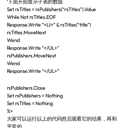
‘下面开始显示子表的数据
Set rsTitles = rsPublsihers(“rsTitles”).Value
While Not rsTitles.EOF
Response.Write “<LI>” & rsTitles(“title”)
rsTitles.MoveNext
Wend
Response.Write “</UL>”
rsPublishers.MoveNext
Wend
Response.Write “</UL>”
rsPublishers.Close
Set rsPublishers = Nothing
Set rsTitles = Nothing
%>
大家可以运行以上的代码然后观看它的结果，再和
平常的