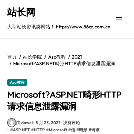
跳
站长网
转
到
内
大型站长资讯类网站！ https://www.86zz.com.cn
容
首页
站长学院
Asp教程
2021
Microsoft?ASP.NET畸形HTTP请求信息泄露漏洞
Asp教程
Microsoft?ASP.NET畸形HTTP
请求信息泄露漏洞
由 dawei
5 月 23, 2021
没有评论
#
ASP.NET
#
HTTP
#
Microsoft
#
信
#
畸形
#
请求