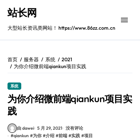
跳
站长网
转
到
内
大型站长资讯类网站！ https://www.86zz.com.cn
容
首页
服务器
系统
2021
为你介绍微前端qiankun项目实践
系统
为你介绍微前端qiankun项目实
践
由 dawei
5 月 29, 2021
没有评论
#
qiankun
#
为你
#
介绍
#
前端
#
实践
#
项目