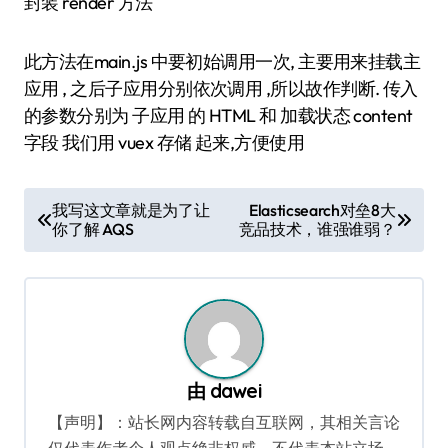
封装 render 方法
此方法在main.js 中要初始调用一次, 主要用来挂载主
应用 , 之后子应用分别依次调用 ,所以故作判断. 传入
的参数分别为 子应用 的 HTML 和 加载状态 content
字段 我们用 vuex 存储 起来,方便使用
文
我写这文章就是为了让
Elasticsearch对垒8大
你了解 AQS
竞品技术，谁强谁弱？
章
导
航
由
dawei
【声明】：站长网内容转载自互联网，其相关言论
仅代表作者个人观点绝非权威，不代表本站立场。