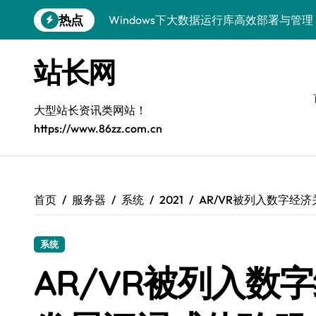
跳
热点
Windows下大数据运行库高效部署与管理
转
到
5G赋能电商运营，引领移动互联新变革
内
站长网
容
容器化+K8s编排：视觉系统高效部署新范
5G驱动通信革新，融合资源新标杆
大型站长资讯类网站！
https://www.86zz.com.cn
5G引领新时代，中国科技领跑全球
容器化多媒体服务架构优化实践
5G驱动通讯革新，客户端开发迈入移动
首页
服务器
系统
2021
AR/VR被列入数字经
容器化部署与编排优化：构建高效科技架
系统
5G赋能，iOS通讯提速新时代
AR/VR被列入数
Windows前端开发环境高效搭建与运行库