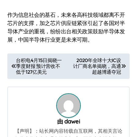
作为信息社会的基石，未来各高科技领域都离不开
芯片的支撑，加之芯片供应链紧张引起了各国对半
导体产业的重视，纷纷出台相关政策鼓励半导体发
展，中国半导体行业更是未来可期。
文
台积电4月15日揭晓一
2020年全球十大IC设
季度财报 预计营收不
计厂商名单揭晓，高通
章
低于127亿美元
超越博通夺冠
导
航
由
dawei
【声明】：站长网内容转载自互联网，其相关言论