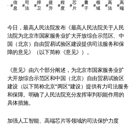
信
司
捍
提
程
芯
量
领
高
高
#
#
#
#
#
#
#
#
#
#
息
法
卫
升
度
片
子
域
法
端
今日，最高人民法院发布《最高人民法院关于人民
法院为北京市国家服务业扩大开放综合示范区、中
国（北京）自由贸易试验区建设提供司法服务和保
障的意见》（以下简称《意见》）。
《意见》由六个部分阐述，为北京市国家服务业扩
大开放综合示范区和中国（北京）自由贸易试验区
建设（以下简称北京“两区”建设）提供有力司法服务
和保障。明确了人民法院充分发挥审判职能作用的
具体措施。
加强人工智能、高端芯片等领域的司法保护力度