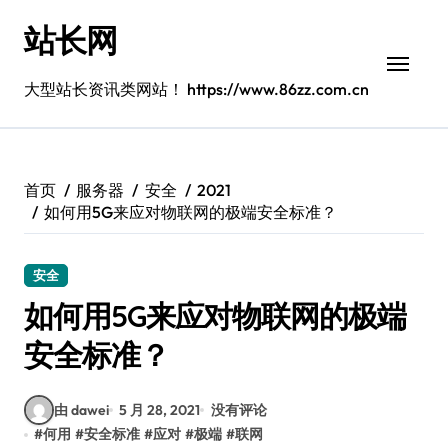
跳
站长网
转
到
内
大型站长资讯类网站！ https://www.86zz.com.cn
容
首页
服务器
安全
2021
如何用5G来应对物联网的极端安全标准？
安全
如何用5G来应对物联网的极端
安全标准？
由 dawei
5 月 28, 2021
没有评论
#
何用
#
安全标准
#
应对
#
极端
#
联网