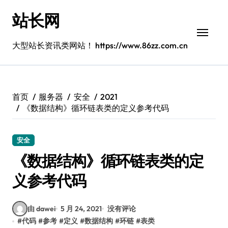
跳
站长网
转
到
内
大型站长资讯类网站！ https://www.86zz.com.cn
容
首页
服务器
安全
2021
《数据结构》循环链表类的定义参考代码
安全
《数据结构》循环链表类的定
义参考代码
由 dawei
5 月 24, 2021
没有评论
#
代码
#
参考
#
定义
#
数据结构
#
环链
#
表类