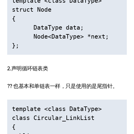
template <class DataType>  

struct Node  

{  

      DataType data;  

      Node<DataType> *next;    

2.声明循环链表类
?? 也基本和单链表一样，只是使用的是尾指针。
template <class DataType>  

class Circular_LinkList  

{  
