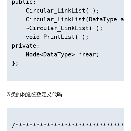
public:  

    Circular_LinkList( );     
    Circular_LinkList(DataType
    ~Circular_LinkList( );       
    void PrintList( );       
private:  

    Node<DataType> *rear;      
};  

3.类的构造函数定义代码
/********************************/