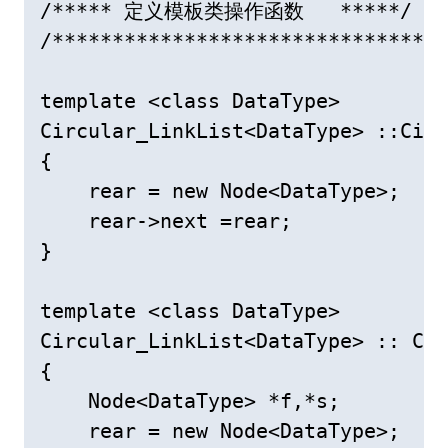
/***** 定义模板类操作函数   *****/  

/********************************/
template <class DataType>  

Circular_LinkList<DataType> ::Circ
{  

    rear = new Node<DataType>;
    rear->next =rear;          
}  

template <class DataType>    

Circular_LinkList<DataType> :: Cir
{  

    Node<DataType> *f,*s;  

    rear = new Node<DataType>;  