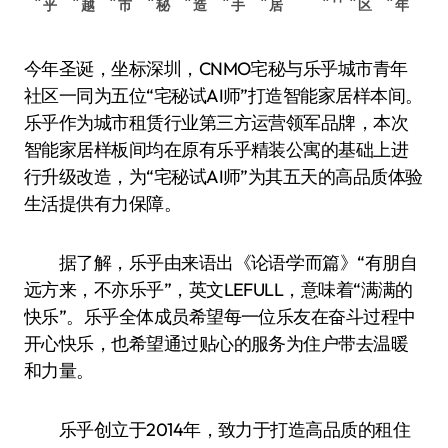
乎
越
市
秘
造
手
居
区
年
今年圣诞，坐标深圳，CNMO宅秘与乐乎城市青年
社区一同为五位“宅秘试AI师”打造智能家居样本间。
乐乎作为城市租赁行业第三方运营领军品牌，本次
智能家居样板间均在原有乐乎精装公寓的基础上进
行升级改造，为“宅秘试AI师”为其五天的高品质体验
生活提供有力保障。
据了解，乐乎由来语出《论语·学而篇》“有朋自
远方来，不亦乐乎”，英文LEFULL，意味着“满满的
快乐”。乐乎全体成员希望每一位乐友在奋斗过程中
开心快乐，也希望通过贴心的服务为住户带去温暖
和力量。
乐乎创立于2014年，致力于打造高品质的租住