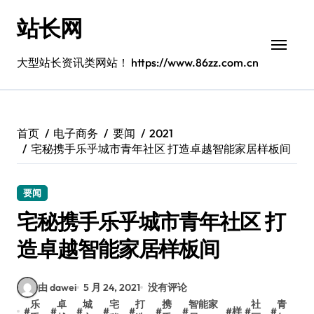
跳
站长网
转
到
内
大型站长资讯类网站！ https://www.86zz.com.cn
容
首页
电子商务
要闻
2021
宅秘携手乐乎城市青年社区 打造卓越智能家居样板间
要闻
宅秘携手乐乎城市青年社区 打
造卓越智能家居样板间
由 dawei
5 月 24, 2021
没有评论
乐
卓
城
宅
打
携
智能家
社
青
#
#
#
#
#
#
#
#
样
#
#