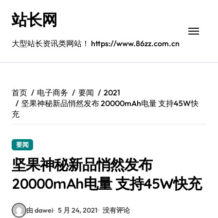
跳
站长网
转
到
内
大型站长资讯类网站！ https://www.86zz.com.cn
容
首页
电子商务
要闻
2021
坚果神秘新品悄然发布 20000mAh电量 支持45W快
充
要闻
坚果神秘新品悄然发布
20000mAh电量 支持45W快充
由 dawei
5 月 24, 2021
没有评论