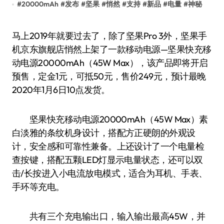
#
20000mAh
#
发布
#
坚果
#
悄然
#
支持
#
新品
#
电量
#
神秘
马上2019年就要过去了，除了坚果Pro 3外，坚果手
机京东旗舰店悄然上架了一款移动电源—坚果快充移
动电源20000mAh（45W Max），该产品即将开启
预售，定金1元，可抵50元，售价249元，预计最晚
2020年1月6日10点发货。
坚果快充移动电源20000mAh（45W Max）素
白淡雅的条纹机身设计，搭配方正硬朗的外观设
计，安全感和可靠性兼备。上还设计了一个电量检
查按键，搭配五颗LED灯显示电量状态，还可以双
击/长按进入小电流放电模式，适合为耳机、手表、
手环等充电。
共有三个充电输出口，输入输出最高45W，并