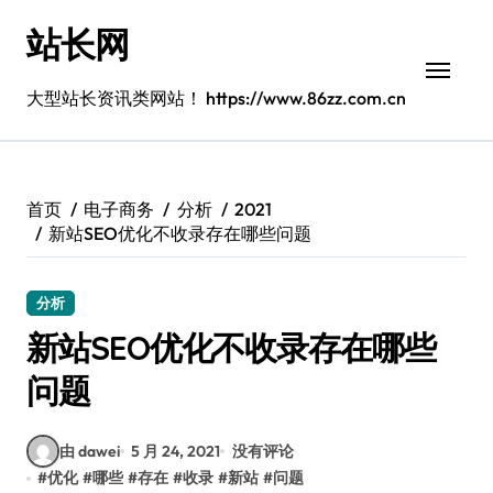
跳
站长网
转
到
内
大型站长资讯类网站！ https://www.86zz.com.cn
容
首页
电子商务
分析
2021
新站SEO优化不收录存在哪些问题
分析
新站SEO优化不收录存在哪些
问题
由 dawei
5 月 24, 2021
没有评论
#
优化
#
哪些
#
存在
#
收录
#
新站
#
问题