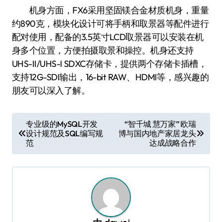
机身方面，FX6采用坚固镁合金材质机身，重量
约890克，模块化设计可将手柄和取景器等配件进行
配对使用，配备的3.5英寸LCD取景器可以安装在机
身多个位置，方便拍摄取景和操控。机身还支持
UHS-II/UHS-I SDXC存储卡，提供两个存储卡插槽，
支持12G-SDI输出，16-bit RAW、HDMI等，感兴趣的
朋友可以深入了解。
文
专业级的MySQL开发
“智千城 慧万家” 欧瑞
设计规范及SQL编写规
博与国内地产家居龙头
章
范
达成战略合作
导
航