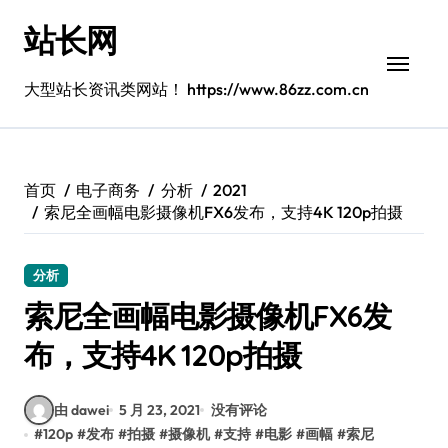
跳
站长网
转
到
内
大型站长资讯类网站！ https://www.86zz.com.cn
容
首页
电子商务
分析
2021
索尼全画幅电影摄像机FX6发布，支持4K 120p拍摄
分析
索尼全画幅电影摄像机FX6发
布，支持4K 120p拍摄
由 dawei
5 月 23, 2021
没有评论
#
120p
#
发布
#
拍摄
#
摄像机
#
支持
#
电影
#
画幅
#
索尼