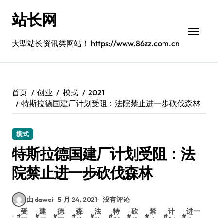
跳
站长网
转
到
内
大型站长资讯类网站！ https://www.86zz.com.cn
容
首页
创业
模式
2021
特斯拉德国建厂计划受阻：法院禁止进一步砍伐森林
模式
特斯拉德国建厂计划受阻：法
院禁止进一步砍伐森林
由 dawei
5 月 24, 2021
没有评论
受
建
德
森
法
特
砍
禁
计
进一
#
#
#
#
#
#
#
#
#
#