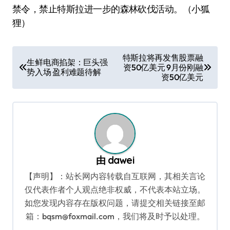
禁令，禁止特斯拉进一步的森林砍伐活动。（小狐
狸）
文
特斯拉将再发售股票融
生鲜电商掐架：巨头强
资50亿美元 9月份刚融
章
势入场 盈利难题待解
资50亿美元
导
航
由
dawei
【声明】：站长网内容转载自互联网，其相关言论
仅代表作者个人观点绝非权威，不代表本站立场。
如您发现内容存在版权问题，请提交相关链接至邮
箱：bqsm@foxmail.com，我们将及时予以处理。