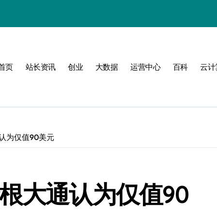
式
首页
站长资讯
创业
大数据
运营中心
百科
云计
互联新时代
认为仅值90美元
构
根大通认为仅值90
管理