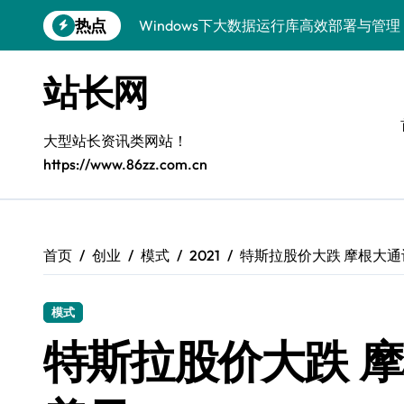
跳
热点
Windows下大数据运行库高效部署与管理
转
到
5G赋能电商运营，引领移动互联新变革
内
站长网
容
容器化+K8s编排：视觉系统高效部署新范
5G驱动通信革新，融合资源新标杆
大型站长资讯类网站！
https://www.86zz.com.cn
5G引领新时代，中国科技领跑全球
容器化多媒体服务架构优化实践
5G驱动通讯革新，客户端开发迈入移动
首页
创业
模式
2021
特斯拉股价大跌 摩根大通
容器化部署与编排优化：构建高效科技架
模式
5G赋能，iOS通讯提速新时代
特斯拉股价大跌 摩
Windows前端开发环境高效搭建与运行库