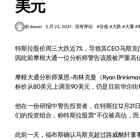
美元
由 dawei
5 月 23, 2021
没有评论
#
仅值
#
大跌
#
大通
#
特斯拉股价周三大跌近7%，导致其CEO马斯克的财富一夜之间缩水了89亿美元，至1358亿美元，
因此前摩根大通一位分析师警告该股被严重高
摩根大通分析师莱恩-布林克曼（Ryan Brin
标价从80美元上调至90美元，仍是目前华尔
他在一份研报中警告投资者，在特斯拉12月21
们的投资组合，称特斯拉股票“不仅被高估，而
此前一天，福布斯确认马斯克超过路威酩轩董