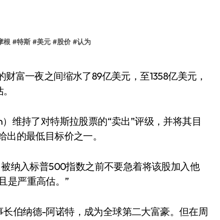
摩根
#
特斯
#
美元
#
股价
#
认为
估。
kman）维持了对特斯拉股票的“卖出”评级，并将其目
街给出的最低目标价之一。
日被纳入标普500指数之前不要急着将该股加入他
且是严重高估。”
事长伯纳德-阿诺特，成为全球第二大富豪。但在周