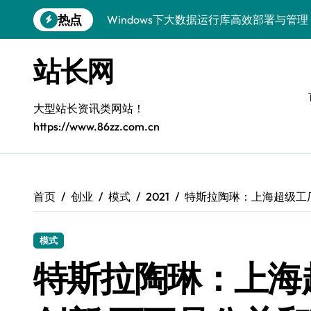
跳
热点
Windows下大数据运行库高效部署与管理
转
到
5G赋能电商运营，引领移动互联新变革
内
站长网
容
容器化+K8s编排：视觉系统高效部署新范
5G驱动通信革新，融合资源新标杆
大型站长资讯类网站！
https://www.86zz.com.cn
5G引领新时代，中国科技领跑全球
容器化多媒体服务架构优化实践
5G驱动通讯革新，客户端开发迈入移动
首页
创业
模式
2021
特斯拉陶琳：上海超级工
容器化部署与编排优化：构建高效科技架
模式
5G赋能，iOS通讯提速新时代
特斯拉陶琳：上海
Windows前端开发环境高效搭建与运行库