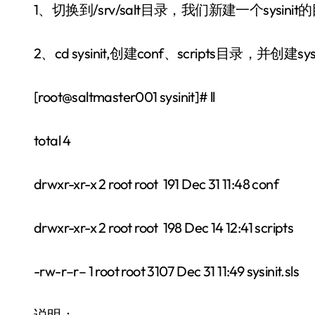
1、切换到/srv/salt目录，我们新建一个sys
2、cd sysinit,创建conf、scripts目录，并创建sysi
[root@saltmaster001 sysinit]# ll
total 4
drwxr-xr-x 2 root root 191 Dec 31 11:48 conf
drwxr-xr-x 2 root root 198 Dec 14 12:41 scripts
-rw-r–r– 1 root root 3107 Dec 31 11:49 sysinit.sls
说明：