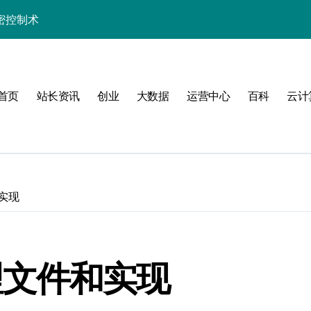
密控制术
制高阶技术实战
长学院助你科技通关
首页
站长资讯
创业
大数据
运营中心
百科
云计
发者的数据科技利器
的高效实践精要
精解与科技应用
实战精要指南
和实现
技实战赋能方案
制策略深度解析
管理文件和实现
端科技实战精要