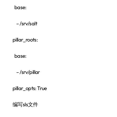
base:
– /srv/salt
pillar_roots:
base:
– /srv/pillar
pillar_opts: True
编写sls文件