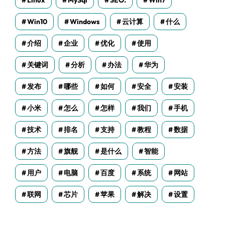
Linux
MySql
SEO.
Win7
Win10
Windows
云计算
什么
介绍
企业
优化
使用
关键词
分析
办法
华为
发布
哪些
如何
安全
安装
小米
怎么
怎样
我们
手机
技术
排名
支持
教程
数据
方法
旗舰
是什么
智能
用户
电脑
百度
系统
网站
联网
芯片
苹果
解决
设置