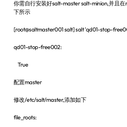
你需自行安装好salt-master salt-minion,并
下所示
[root@saltmaster001 salt] salt 'qd01-stop-free0
qd01-stop-free002:
True
配置master
修改/etc/salt/master,添加如下
file_roots: