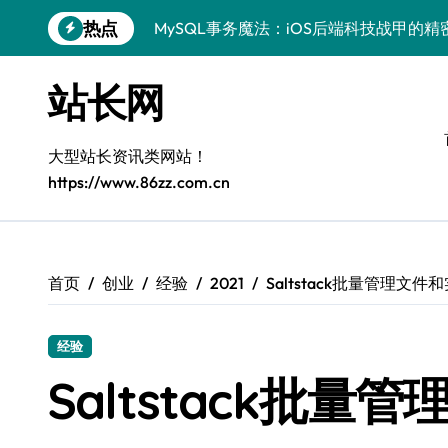
跳
热点
MySQL事务魔法：iOS后端科技战甲的精
转
到
科技赋能：站长学院揭秘MySQL事务控
内
站长网
容
技术精进：MySQL事务控制全解析，站
鸿蒙生态下MySQL事务控制：边缘AI开
大型站长资讯类网站！
https://www.86zz.com.cn
Go语言赋能MySQL事务管理：科技驱动
AI赋能站长：MySQL事务控制技术实战
MySQL进阶：系统工程师事务控制科技
首页
创业
经验
2021
Saltstack批量管理文件
VR开发进阶：MySQL事务控制精析与科
经验
MySQL事务处理：科技赋能下的高效控
Saltstack批量
区块链视角下MySQL事务控制：iOS后