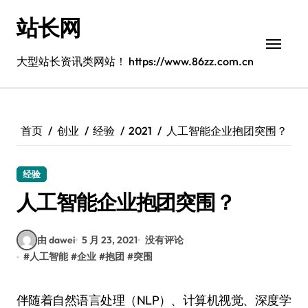
跳
站长网
转
到
内
大型站长资讯类网站！ https://www.86zz.com.cn
容
首页
创业
经验
2021
人工智能企业抱团突围？
经验
人工智能企业抱团突围？
由 dawei
5 月 23, 2021
没有评论
#
人工智能
#
企业
#
抱团
#
突围
伴随着自然语言处理（NLP）、计算机视觉、深度学