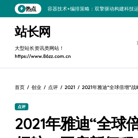
跳
热点
容器技术+编排策略：双擎驱动构建科技
转
到
系统优化驱动的容器编排策略在服务器集
内
站长网
容
容器技术赋能电商：科技驱动系统高效编
全栈视角：客户端协同驱动的系统级容器
大型站长资讯类网站！
https://www.86zz.com.cn
量子科技视域下：容器化部署与智能编排
容器部署与编排：科技赋能服务器端系统
容器智编排：科技赋能云成本削峰，服务
首页
创业
点评
2021
2021年雅迪“全球倍增
Windows前端开发环境高效搭建与运行库
点评
Windows下大数据运行库高效部署与管理
2021年雅迪“全
技术赋能科技：系统容器优化编排策略促