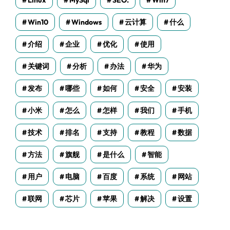
Linux
MySql
SEO.
Win7
Win10
Windows
云计算
什么
介绍
企业
优化
使用
关键词
分析
办法
华为
发布
哪些
如何
安全
安装
小米
怎么
怎样
我们
手机
技术
排名
支持
教程
数据
方法
旗舰
是什么
智能
用户
电脑
百度
系统
网站
联网
芯片
苹果
解决
设置