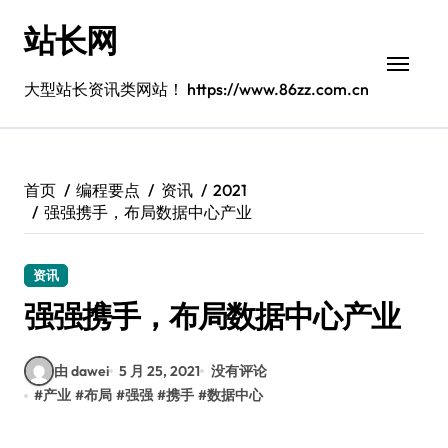
跳
站长网
转
到
内
大型站长资讯类网站！ https://www.86zz.com.cn
容
首页
编程要点
资讯
2021
强强携手，布局数据中心产业
资讯
强强携手，布局数据中心产业
由 dawei
5 月 25, 2021
没有评论
#
产业
#
布局
#
强强
#
携手
#
数据中心