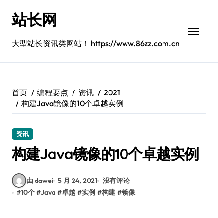
跳
站长网
转
到
内
大型站长资讯类网站！ https://www.86zz.com.cn
容
首页
编程要点
资讯
2021
构建Java镜像的10个卓越实例
资讯
构建Java镜像的10个卓越实例
由 dawei
5 月 24, 2021
没有评论
#
10个
#
Java
#
卓越
#
实例
#
构建
#
镜像