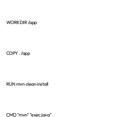
WORKDIR /app
COPY . /app
RUN mvn clean install
CMD "mvn" "exec:java"