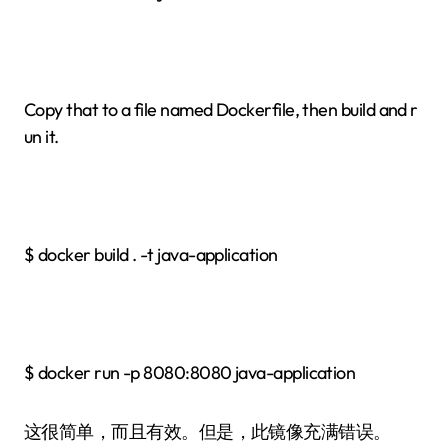
Copy that to a file named Dockerfile, then build and r
un it.
$ docker build . -t java-application
$ docker run -p 8080:8080 java-application
这很简单，而且有效。但是，此镜像充满错误。