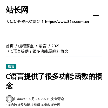
跳
站长网
转
到
内
大型站长资讯类网站！ https://www.86zz.com.cn
容
首页
编程要点
语言
2021
C语言提供了很多功能:函数的概念
语言
C语言提供了很多功能:函数的概
念
由 dawei
5 月 27, 2021
没有评论
#
函数
#
多功能
#
提供
#
概念
#
语言