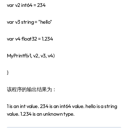
var v2 int64 = 234
var v3 string = "hello"
var v4 float32 = 1.234
MyPrintf(v1, v2, v3, v4)
}
该程序的输出结果为：
1 is an int value. 234 is an int64 value. hello is a string
value. 1.234 is an unknown type.