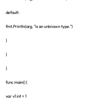
default:
fmt.Println(arg, "is an unknown type.")
}
}
}
func main() {
var v1 int = 1