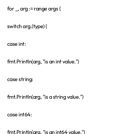
for _, arg := range args {
switch arg.(type) {
case int:
fmt.Println(arg, "is an int value.")
case string:
fmt.Println(arg, "is a string value.")
case int64:
fmt.Println(arg, "is an int64 value.")