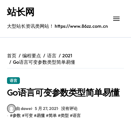
跳
站长网
转
到
内
大型站长资讯类网站！ https://www.86zz.com.cn
容
首页
编程要点
语言
2021
Go语言可变参数类型简单易懂
语言
Go语言可变参数类型简单易懂
由 dawei
5 月 27, 2021
没有评论
#
参数
#
可变
#
易懂
#
简单
#
类型
#
语言