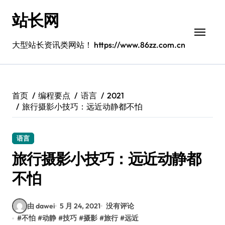
跳
站长网
转
到
内
大型站长资讯类网站！ https://www.86zz.com.cn
容
首页
编程要点
语言
2021
旅行摄影小技巧：远近动静都不怕
语言
旅行摄影小技巧：远近动静都
不怕
由 dawei
5 月 24, 2021
没有评论
#
不怕
#
动静
#
技巧
#
摄影
#
旅行
#
远近