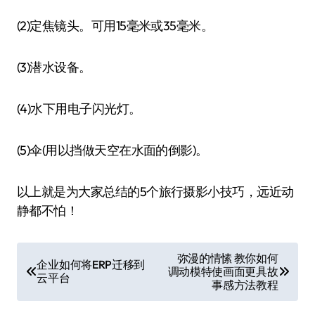
(2)定焦镜头。可用15毫米或35毫米。
(3)潜水设备。
(4)水下用电子闪光灯。
(5)伞(用以挡做天空在水面的倒影)。
以上就是为大家总结的5个旅行摄影小技巧，远近动
静都不怕！
文
弥漫的情愫 教你如何
企业如何将ERP迁移到
调动模特使画面更具故
章
云平台
事感方法教程
导