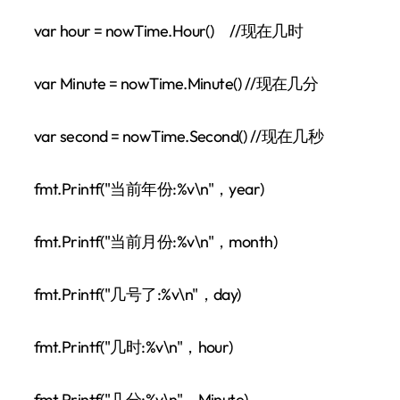
var hour = nowTime.Hour() //现在几时
var Minute = nowTime.Minute() //现在几分
var second = nowTime.Second() //现在几秒
fmt.Printf("当前年份:%v\n"，year)
fmt.Printf("当前月份:%v\n"，month)
fmt.Printf("几号了:%v\n"，day)
fmt.Printf("几时:%v\n"，hour)
fmt.Printf("几分:%v\n"，Minute)