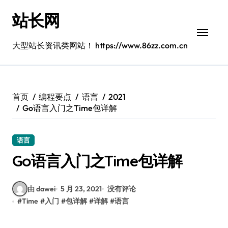
跳
站长网
转
到
内
大型站长资讯类网站！ https://www.86zz.com.cn
容
首页
编程要点
语言
2021
Go语言入门之Time包详解
语言
Go语言入门之Time包详解
由 dawei
5 月 23, 2021
没有评论
#
Time
#
入门
#
包详解
#
详解
#
语言