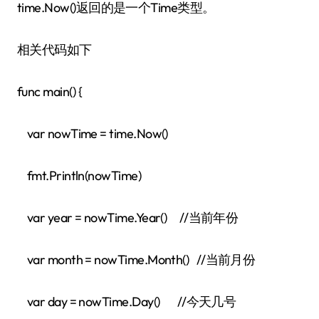
time.Now()返回的是一个Time类型。
相关代码如下
func main() {
var nowTime = time.Now()
fmt.Println(nowTime)
var year = nowTime.Year() //当前年份
var month = nowTime.Month() //当前月份
var day = nowTime.Day() //今天几号