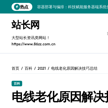
跳
热点
容器部署与编排：科技赋能服务器端系统
转
到
容器智编排：科技赋能云成本削峰，服务
内
站长网
容
Windows前端开发环境高效搭建与运行库
Windows下大数据运行库高效部署与管理
大型站长资讯类网站！
https://www.86zz.com.cn
5G赋能电商运营，引领移动互联新变革
容器化+K8s编排：视觉系统高效部署新范
5G驱动通信革新，融合资源新标杆
首页
百科
2021
电线老化原因解决技巧总结
5G引领新时代，中国科技领跑全球
百科
容器化多媒体服务架构优化实践
电线老化原因解决
量子科技视域下：容器化部署与智能编排