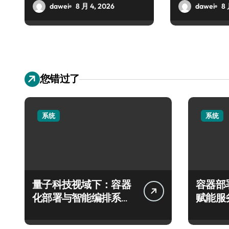
dawei
8 月 4, 2026
dawei
8 
您错过了
系统
系统
量子科技视域下：容器
容器部
化部署与智能编排系统
赋能服
架构革新实践
新范式