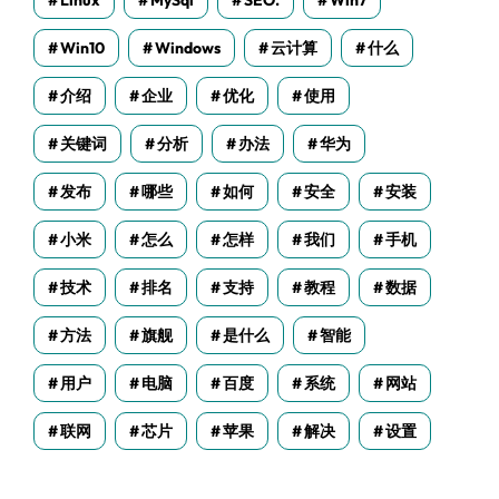
Linux
MySql
SEO.
Win7
Win10
Windows
云计算
什么
介绍
企业
优化
使用
关键词
分析
办法
华为
发布
哪些
如何
安全
安装
小米
怎么
怎样
我们
手机
技术
排名
支持
教程
数据
方法
旗舰
是什么
智能
用户
电脑
百度
系统
网站
联网
芯片
苹果
解决
设置