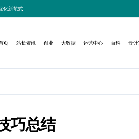
优化新范式
器管理效能跃升
管理
首页
站长资讯
创业
大数据
运营中心
百科
云计
式
技巧总结
系统架构革新实践