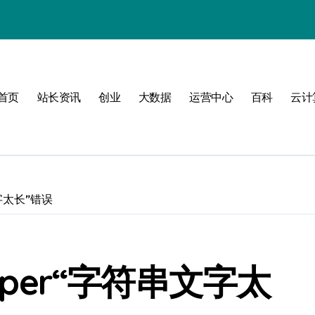
式
首页
站长资讯
创业
大数据
运营中心
百科
云计
互联新时代
构
串文字太长”错误
管理
veloper“字符串文字太