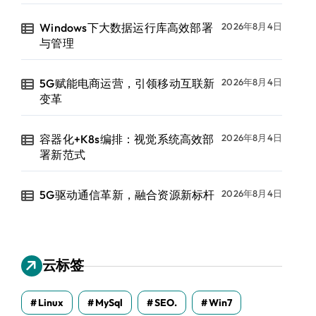
Windows下大数据运行库高效部署
2026年8月4日
与管理
5G赋能电商运营，引领移动互联新
2026年8月4日
变革
容器化+K8s编排：视觉系统高效部
2026年8月4日
署新范式
e(column_value,'/theRow/Last') LAST,to
5G驱动通信革新，融合资源新标杆
2026年8月4日


云标签


Linux
MySql
SEO.
Win7