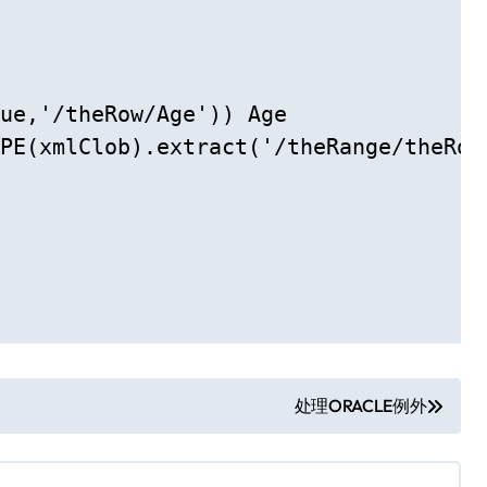
ue,'/theRow/Age')) Age

PE(xmlClob).extract('/theRange/theRow'
处理ORACLE例外