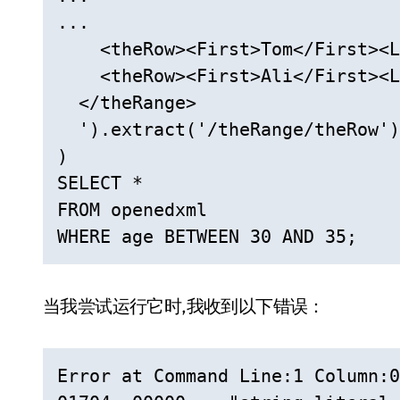
...

    <theRow><First>Tom</First><L
    <theRow><First>Ali</First><L
  </theRange>

  ').extract('/theRange/theRow')
)

SELECT *

FROM openedxml

WHERE age BETWEEN 30 AND 35;
当我尝试运行它时,我收到以下错误：
Error at Command Line:1 Column:0