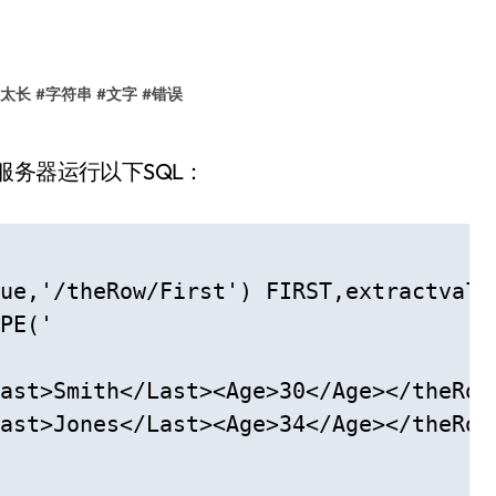
太长
#
字符串
#
文字
#
错误
e 10g服务器运行以下SQL：
ue,'/theRow/First') FIRST,extractvalu
PE('

ast>Smith</Last><Age>30</Age></theRow>
ast>Jones</Last><Age>34</Age></theRow>