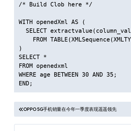
/* Build Clob here */

WITH openedXml AS (

  SELECT extractvalue(column_val
    FROM TABLE(XMLSequence(XMLTY
)

SELECT *

FROM openedxml

WHERE age BETWEEN 30 AND 35;

END;
文
OPPO 5G手机销量在今年一季度表现遥遥领先
章