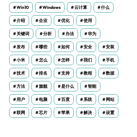
Win10
Windows
云计算
什么
ow>

介绍
企业
优化
使用


关键词
分析
办法
华为
发布
哪些
如何
安全
安装
小米
怎么
怎样
我们
手机
技术
排名
支持
教程
数据
方法
旗舰
是什么
智能
用户
电脑
百度
系统
网站
联网
芯片
苹果
解决
设置
tring literal too long
