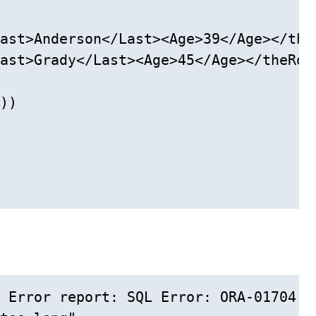
ast>Anderson</Last><Age>39</Age></theR
ast>Grady</Last><Age>45</Age></theRow>
))

 Error report: SQL Error: ORA-01704: s