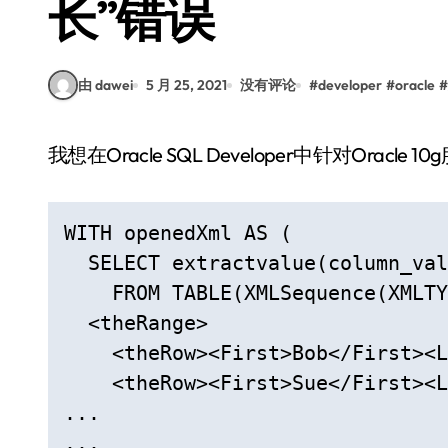
长”错误
由 dawei
5 月 25, 2021
没有评论
#
developer
#
oracle
#
我想在Oracle SQL Developer中针对Oracl
WITH openedXml AS (

  SELECT extractvalue(column_val
    FROM TABLE(XMLSequence(XMLTY
  <theRange>

    <theRow><First>Bob</First><L
    <theRow><First>Sue</First><L
...

...
