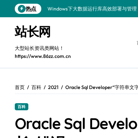
跳
热点
转
5G赋能电商运营，引领移动互联新变革
到
内
容器化+K8s编排：视觉系统高效部署新范
站长网
容
5G驱动通信革新，融合资源新标杆
大型站长资讯类网站！
5G引领新时代，中国科技领跑全球
https://www.86zz.com.cn
容器化多媒体服务架构优化实践
5G驱动通讯革新，客户端开发迈入移动
容器化部署与编排优化：构建高效科技架
首页
百科
2021
Oracle Sql Developer“字符
5G赋能，iOS通讯提速新时代
百科
Windows前端开发环境高效搭建与运行库
Oracle Sql De