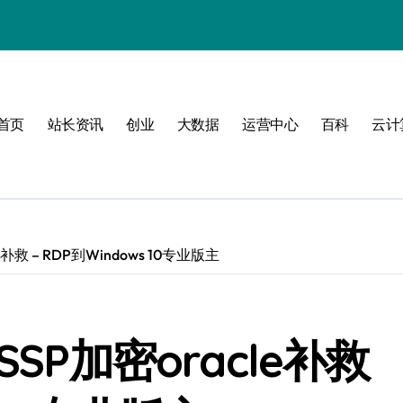
式
首页
站长资讯
创业
大数据
运营中心
百科
云计
互联新时代
构
补救 – RDP到Windows 10专业版主
管理
SP加密oracle补救