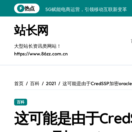
跳
热点
5G赋能电商运营，引领移动互联新变革
转
到
容器化+K8s编排：视觉系统高效部署新范
内
站长网
容
5G驱动通信革新，融合资源新标杆
5G引领新时代，中国科技领跑全球
大型站长资讯类网站！
https://www.86zz.com.cn
容器化多媒体服务架构优化实践
5G驱动通讯革新，客户端开发迈入移动
容器化部署与编排优化：构建高效科技架
首页
百科
2021
这可能是由于CredSSP加密oracle
5G赋能，iOS通讯提速新时代
百科
Windows前端开发环境高效搭建与运行库
这可能是由于CredS