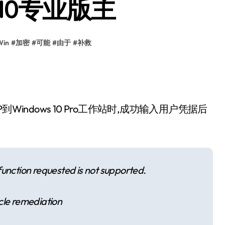
s 10专业版主
Win
#
加密
#
可能
#
由于
#
补救
到Windows 10 Pro工作站时,成功输入用户凭据后
function requested is not supported.
cle remediation